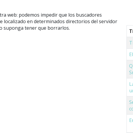
estra web: podemos impedir que los buscadores
 localizado en determinados directorios del servidor
eso suponga tener que borrarlos.
T
T
E
Q
S
L
u
S
c
E