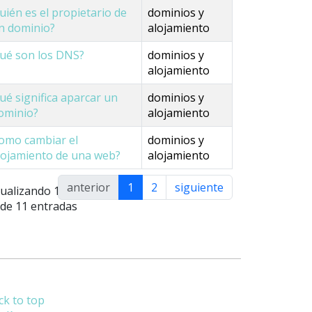
uién es el propietario de
dominios y
n dominio?
alojamiento
ué son los DNS?
dominios y
alojamiento
ué significa aparcar un
dominios y
ominio?
alojamiento
omo cambiar el
dominios y
lojamiento de una web?
alojamiento
anterior
1
2
siguiente
sualizando 1 a
 de 11 entradas
ck to top