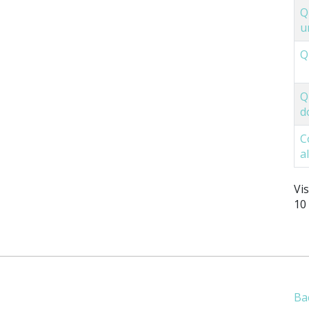
Q
u
Q
Q
d
C
a
Vi
10
Ba