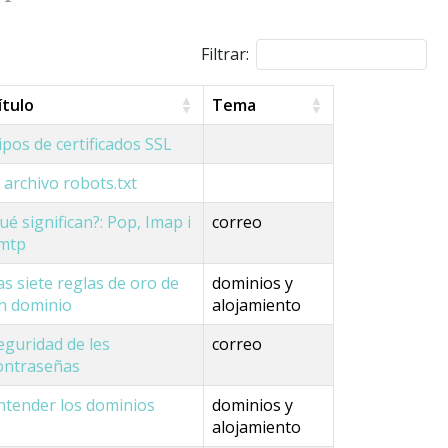
Filtrar:
ítulo
Tema
ipos de certificados SSL
l archivo robots.txt
ué significan?: Pop, Imap i
correo
mtp
as siete reglas de oro de
dominios y
n dominio
alojamiento
eguridad de les
correo
ontraseñas
ntender los dominios
dominios y
alojamiento